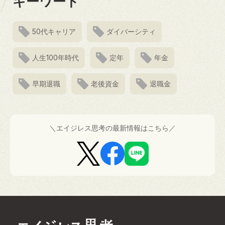
キーワード
50代キャリア
ダイバーシティ
人生100年時代
定年
年金
早期退職
老後資金
退職金
＼エイジレス思考の最新情報はこちら／