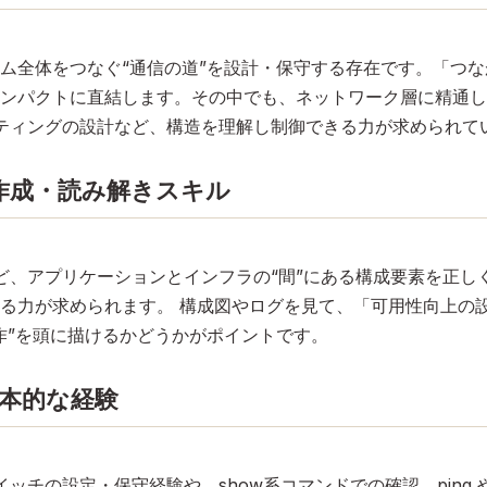
ム全体をつなぐ“通信の道”を設計・保守する存在です。「つな
ンパクトに直結します。その中でも、ネットワーク層に精通し
ーティングの設計など、構造を理解し制御できる力が求められて
作成・読み解きスキル
Redisなど、アプリケーションとインフラの“間”にある構成要素を
る力が求められます。 構成図やログを見て、「可用性向上の
作”を頭に描けるかどうかがポイントです。
基本的な経験
ッチの設定・保守経験や、show系コマンドでの確認、ping や 