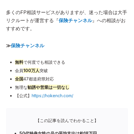
多くのFP相談サービスがありますが、迷った場合は大手
リクルートが運営する『
保険チャンネル
』への相談がお
すすめです。
≫
保険チャンネル
無料
で何度でも相談できる
会員
100万人
突破
全国
47都道府県対応
無理な
勧誘や営業は一切なし
【公式】
https://hokench.com/
【この記事を読んでわかること】
50代独身女性の月の平均支出は約18万円