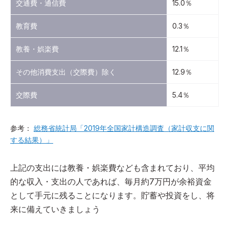
交通費・通信費
15.0％
教育費
0.3％
教養・娯楽費
12.1％
その他消費支出（交際費）除く
12.9％
交際費
5.4％
参考：
総務省統計局「2019年全国家計構造調査（家計収支に関
する結果）」
上記の支出には教養・娯楽費なども含まれており、平均
的な収入・支出の人であれば、毎月約7万円が余裕資金
として手元に残ることになります。貯蓄や投資をし、将
来に備えていきましょう