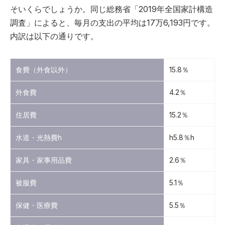
そいくらでしょうか。同じ総務省「2019年全国家計構造
調査」によると、毎月の支出の平均は17万6,193円です。
内訳は以下の通りです。
食費（外食以外）
15.8％
外食費
4.2％
住居費
15.2％
水道・光熱費h
h5.8％h
家具・家事用品費
2.6％
被服費
5.1％
保健・医療費
5.5％