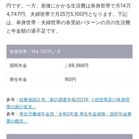
円です。一方、老後にかかる生活費は単身世帯で月14万
4,747円、夫婦世帯で月25万5,100円となります。下記
は、単身世帯・夫婦世帯の各受給パターンの月の生活費
と年金額の過不足です。
単身世帯：144,747円／月
国民年金
△88,988円
厚生年金
160円
参考：
総務省統計局「家計調査年報2021年 Ⅱ総世帯及び単身世
帯の家計収支」
参考：
厚生労働省年金局「令和2年度 厚生年金保険・国民年金事
業の概況」