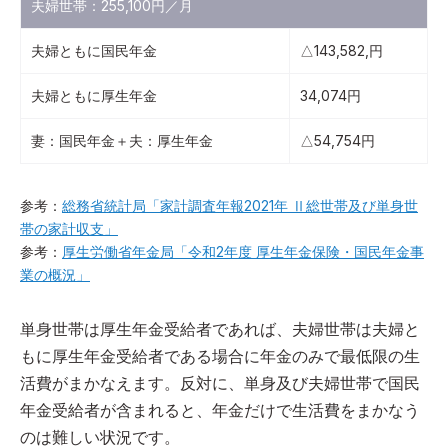
夫婦世帯：255,100円／月
夫婦ともに国民年金
△143,582,円
夫婦ともに厚生年金
34,074円
妻：国民年金＋夫：厚生年金
△54,754円
参考：
総務省統計局「家計調査年報2021年 Ⅱ総世帯及び単身世
帯の家計収支」
参考：
厚生労働省年金局「令和2年度 厚生年金保険・国民年金事
業の概況」
単身世帯は厚生年金受給者であれば、夫婦世帯は夫婦と
もに厚生年金受給者である場合に年金のみで最低限の生
活費がまかなえます。反対に、単身及び夫婦世帯で国民
年金受給者が含まれると、年金だけで生活費をまかなう
のは難しい状況です。