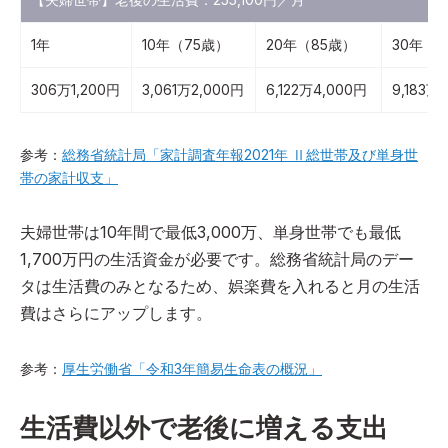
1年
10年（75歳）
20年（85歳）
30年（
306万1,200円
3,061万2,000円
6,122万4,000円
9,183万
参考：
総務省統計局「家計調査年報2021年 Ⅱ総世帯及び単身世
帯の家計収支」
夫婦世帯は10年間で最低3,000万、単身世帯でも最低
1,700万円の生活資金が必要です。総務省統計局のデー
タは生活費のみとなるため、娯楽費を入れると月の生活
費はさらにアップします。
参考：
厚生労働省「令和3年簡易生命表の概況」
生活費以外で老後に増える支出