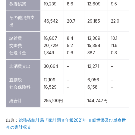
教養娯楽
19,239
8.6
12,609
9.5
その他消費支
46,542
20.7
29,185
22.0
出
諸雑費
18,807
8.4
13,369
10.1
交際費
20,729
9.2
15,394
11.6
仕送り金
1,349
0.6
387
0.3
非消費支出
30,664
–
12,271
–
直接税
12,109
–
6,056
–
社会保険料
18,529
–
6,158
–
総合計
255,100円
144,747円
出典：
総務省統計局「家計調査年報2021年 Ⅱ総世帯及び単身世
帯の家計収支」