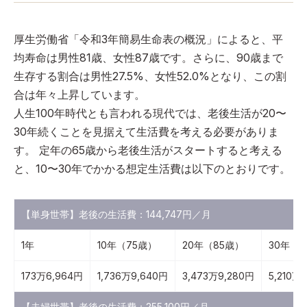
厚生労働省「令和3年簡易生命表の概況」によると、平
均寿命は男性81歳、女性87歳です。さらに、90歳まで
生存する割合は男性27.5%、女性52.0%となり、この割
合は年々上昇しています。
人生100年時代とも言われる現代では、老後生活が20〜
30年続くことを見据えて生活費を考える必要がありま
す。 定年の65歳から老後生活がスタートすると考える
と、10〜30年でかかる想定生活費は以下のとおりです。
【単身世帯】老後の生活費：144,747円／月
1年
10年（75歳）
20年（85歳）
30年（
173万6,964円
1,736万9,640円
3,473万9,280円
5,210万
【夫婦世帯】老後の生活費：255,100円／月