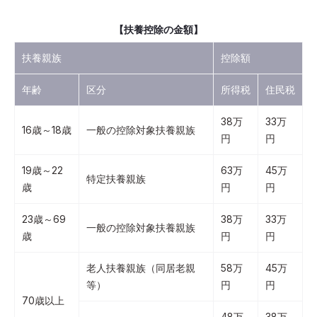
【扶養控除の金額】
扶養親族
控除額
年齢
区分
所得税
住民税
38万
33万
16歳～18歳
一般の控除対象扶養親族
円
円
19歳～22
63万
45万
特定扶養親族
歳
円
円
23歳～69
38万
33万
一般の控除対象扶養親族
歳
円
円
老人扶養親族（同居老親
58万
45万
等）
円
円
70歳以上
48万
38万