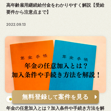
高年齢雇用継続給付金をわかりやすく解説【受給
要件から注意点まで】
2022.09.13
無料登録
案件
見る
して
を
お金・資産
年金の任意加入とは？加入条件や手続き方法を解