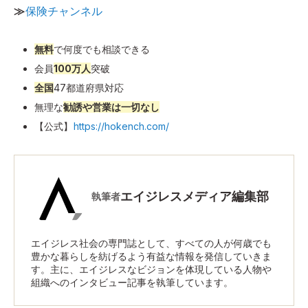
≫
保険チャンネル
無料
で何度でも相談できる
会員
100万人
突破
全国
47都道府県対応
無理な
勧誘や営業は一切なし
【公式】
https://hokench.com/
エイジレスメディア編集部
執筆者
エイジレス社会の専門誌として、すべての人が何歳でも
豊かな暮らしを紡げるよう有益な情報を発信していきま
す。主に、エイジレスなビジョンを体現している人物や
組織へのインタビュー記事を執筆しています。