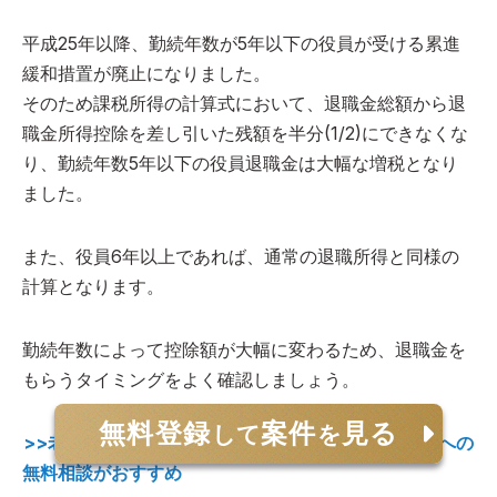
平成25年以降、勤続年数が5年以下の役員が受ける累進
緩和措置が廃止になりました。
そのため課税所得の計算式において、退職金総額から退
職金所得控除を差し引いた残額を半分(1/2)にできなくな
り、勤続年数5年以下の役員退職金は大幅な増税となり
ました。
また、役員6年以上であれば、通常の退職所得と同様の
計算となります。
勤続年数によって控除額が大幅に変わるため、退職金を
もらうタイミングをよく確認しましょう。
無料登録
案件
見る
して
を
>>老後資金のお悩みはファイナンシャルプランナーへの
無料相談がおすすめ