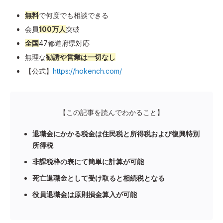
無料
で何度でも相談できる
会員
100万人
突破
全国
47都道府県対応
無理な
勧誘や営業は一切なし
【公式】
https://hokench.com/
【この記事を読んでわかること】
退職金にかかる税金は住民税と所得税および復興特別
所得税
非課税枠の表にて簡単に計算が可能
死亡退職金として受け取ると相続税となる
役員退職金は原則損金算入が可能