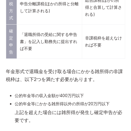
総合課税(ほかの所
税
申告分離課税(ほかの所得と分離
得と合算して計算さ
方
して計算される)
れる)
式
確
「退職所得の受給に関する申告
定
非課税枠を超えなけ
書」を記入し勤務先に提出すれ
申
れば不要
ば不要
告
年金形式で退職金を受け取る場合にかかる雑所得の非課
税枠は、以下2つを満たす必要があります。
公的年金等の収入金額が400万円以下
公的年金等にかかる雑所得以外の所得が20万円以下
上記を超えた場合には雑所得が発生し確定申告が必
要です。