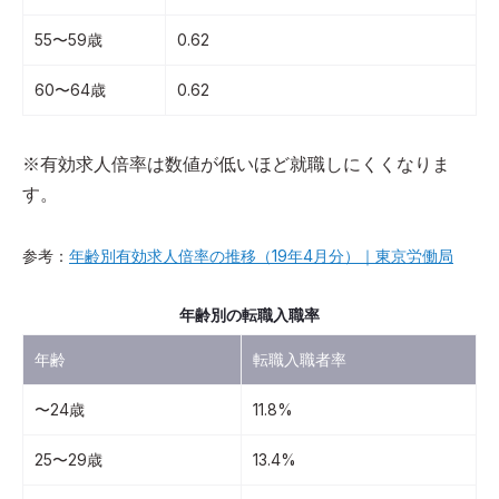
55〜59歳
0.62
60〜64歳
0.62
※有効求人倍率は数値が低いほど就職しにくくなりま
す。
参考：
年齢別有効求人倍率の推移（19年4月分）｜東京労働局
年齢別の転職入職率
年齢
転職入職者率
〜24歳
11.8%
25〜29歳
13.4%