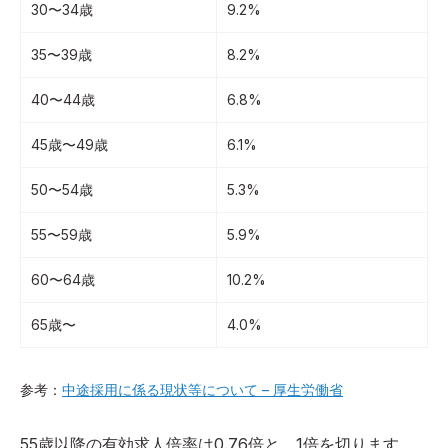
30〜34歳
9.2%
35〜39歳
8.2%
40〜44歳
6.8%
45歳〜49歳
6.1%
50〜54歳
5.3%
55〜59歳
5.9%
60〜64歳
10.2%
65歳〜
4.0%
参考：
中途採用に係る現状等について – 厚生労働省
55歳以降の有効求人倍率は0.76倍と、1倍を切ります。