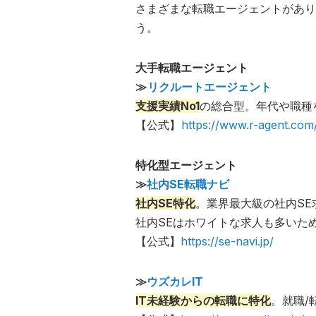
さまざまな転職エージェントがあり
う。
大手転職エージェント
≫
リクルートエージェント
支援実績No1
の総合型。年代や職種
【公式】
https://www.r-agent.com
特化型エージェント
≫
社内SE転職ナビ
社内SE特化
。業界最大級の社内SE
社内SEはホワイトな求人も多いた
【公式】
https://se-navi.jp/
≫
ウズカレIT
IT未経験からの転職に特化
。就職/