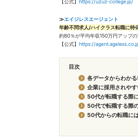
【公式】
https://uzuz-college.jp/
≫
エイジレスエージェント
年齢不問求人/ハイクラス転職に特
約80％が平均年収150万円アップ
【公式】
https://agent.ageless.co.j
目次
各データからわかる
企業に採用されやす
50代が転職する際
50代で転職する際
50代からの転職に