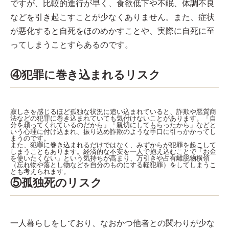
ですが、比較的進行が早く、食欲低下や不眠、体調不良
などを引き起こすことが少なくありません。また、症状
が悪化すると自死をほのめかすことや、実際に自死に至
ってしまうことすらあるのです。
④犯罪に巻き込まれるリスク
寂しさを感じるほど孤独な状況に追い込まれていると、詐欺や悪質商
法などの犯罪に巻き込まれていても気付けないことがあります。「自
分を頼ってくれているのだから」「親切にしてもらったから」などと
いう心理に付け込まれ、振り込め詐欺のような手口に引っかかってし
まうのです。
また、犯罪に巻き込まれるだけではなく、みずからが犯罪を起こして
しまうこともあります。経済的な不安を一人で抱え込むことで「お金
を使いたくない」という気持ちが高まり、万引きや占有離脱物横領
（忘れ物や落とし物などを自分のものにする軽犯罪）をしてしまうこ
とも考えられます。
⑤孤独死のリスク
一人暮らしをしており、なおかつ他者との関わりが少な