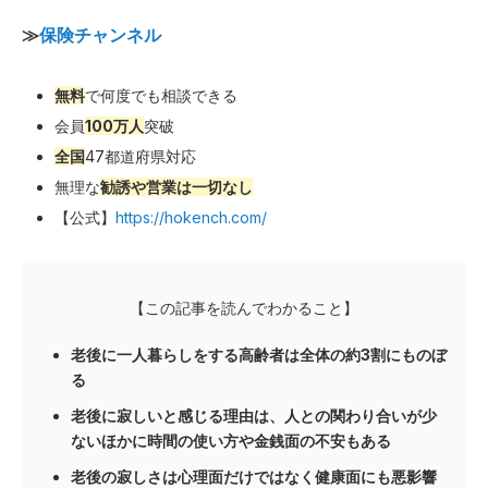
≫
保険チャンネル
無料
で何度でも相談できる
会員
100万人
突破
全国
47都道府県対応
無理な
勧誘や営業は一切なし
【公式】
https://hokench.com/
【この記事を読んでわかること】
老後に一人暮らしをする高齢者は全体の約3割にものぼ
る
老後に寂しいと感じる理由は、人との関わり合いが少
ないほかに時間の使い方や金銭面の不安もある
老後の寂しさは心理面だけではなく健康面にも悪影響