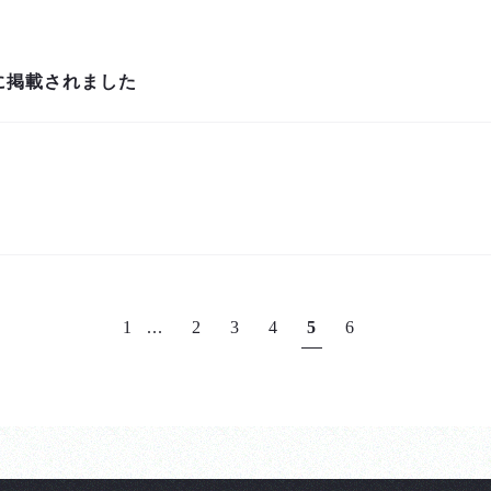
logに掲載されました
1
...
2
3
4
5
6